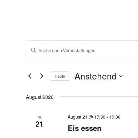
Veranstaltungen
V
B
e
i
t
r
t
Anstehend
Heute
a
e
S
D
n
c
a
August 2026
s
h
t
l
u
t
ü
m
August 21 @ 17:30
-
19:30
FR.
21
a
s
w
Eis essen
s
ä
l
e
h