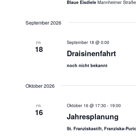
Blaue Eisdiele
Mannheimer Straße
t
l
l
w
e
u
o
n
September 2026
n
r
.
t
g
e
September 18 @ 0:00
FR.
18
e
i
Draisinenfahrt
n
n
g
noch nicht bekannt
S
e
b
u
Oktober 2026
e
c
n
.
h
Oktober 16 @ 17:30
-
19:00
FR.
S
16
Jahresplanung
e
u
c
u
St. Franziskastift, Franziska-Pur
h