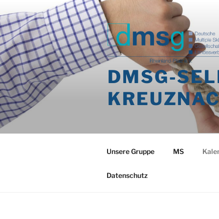
Zum
Inhalt
springen
DMSG-SEL
KREUZNACH
Unsere Gruppe
MS
Kale
Datenschutz