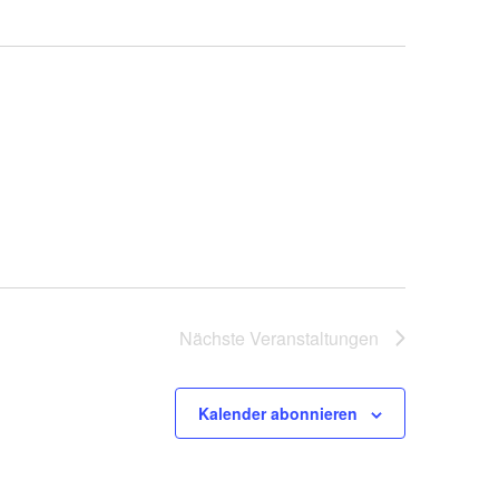
v
i
g
a
t
i
o
n
Nächste
Veranstaltungen
Kalender abonnieren