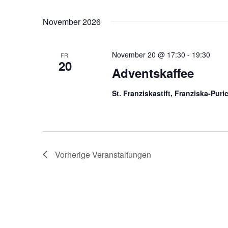
n
e
n
d
November 2026
a
A
c
h
November 20 @ 17:30
-
19:30
FR.
n
20
V
Adventskaffee
s
e
r
i
St. Franziskastift, Franziska-Pur
a
c
n
s
h
t
t
a
Vorherige
Veranstaltungen
l
e
t
n
u
n
,
g
N
e