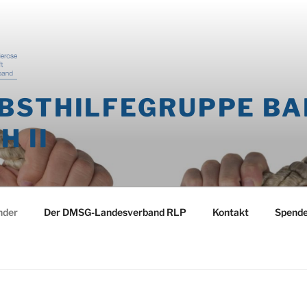
BSTHILFEGRUPPE BA
 II
nder
Der DMSG-Landesverband RLP
Kontakt
Spend